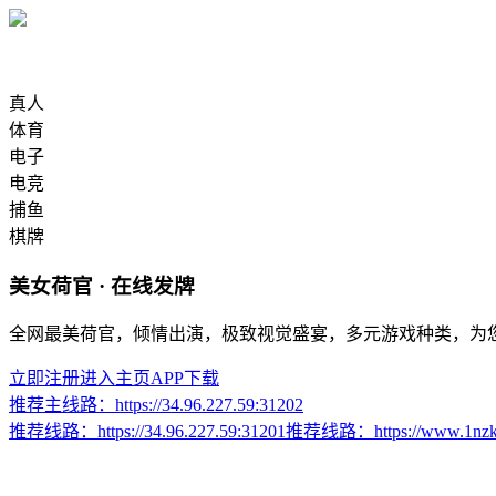
真人
体育
电子
电竞
捕鱼
棋牌
美女荷官 · 在线发牌
全网最美荷官，倾情出演，极致视觉盛宴，多元游戏种类，为
立即注册
进入主页
APP下载
推荐主线路：
https://34.96.227.59:31202
推荐线路：
https://34.96.227.59:31201
推荐线路：
https://www.1nz