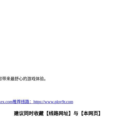
您带来最舒心的游戏体验。
kex.com
推荐线路：
https://www.plov9r.com
建议同时收藏【线路网址】与【本网页】