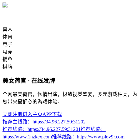
真人
体育
电子
电竞
捕鱼
棋牌
美女荷官 · 在线发牌
全网最美荷官，倾情出演，极致视觉盛宴，多元游戏种类，为
您带来最舒心的游戏体验。
立即注册
进入主页
APP下载
推荐主线路：
https://34.96.227.59:31202
推荐线路：
https://34.96.227.59:31201
推荐线路：
https://www.1nzkex.com
推荐线路：
https://www.plov9r.com