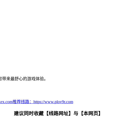
您带来最舒心的游戏体验。
kex.com
推荐线路：
https://www.plov9r.com
建议同时收藏【线路网址】与【本网页】