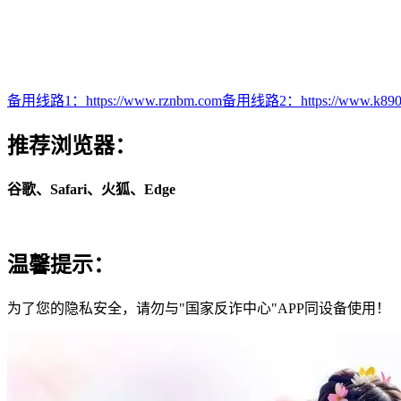
备用线路
1
：
https://www.rznbm.com
备用线路
2
：
https://www.k89
推荐浏览器：
谷歌、Safari、火狐、Edge
温馨提示：
为了您的隐私安全，请勿与"国家反诈中心"APP同设备使用！